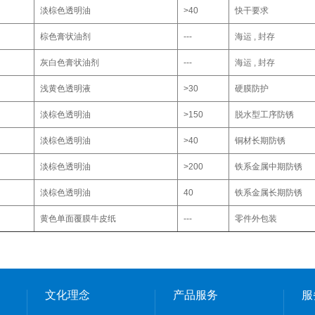
淡棕色透明油
>40
快干要求
棕色膏状油剂
---
海运 , 封存
灰白色膏状油剂
---
海运 , 封存
浅黄色透明液
>30
硬膜防护
淡棕色透明油
>150
脱水型工序防锈
淡棕色透明油
>40
铜材长期防锈
淡棕色透明油
>200
铁系金属中期防锈
淡棕色透明油
40
铁系金属长期防锈
黄色单面覆膜牛皮纸
---
零件外包装
文化理念
产品服务
服